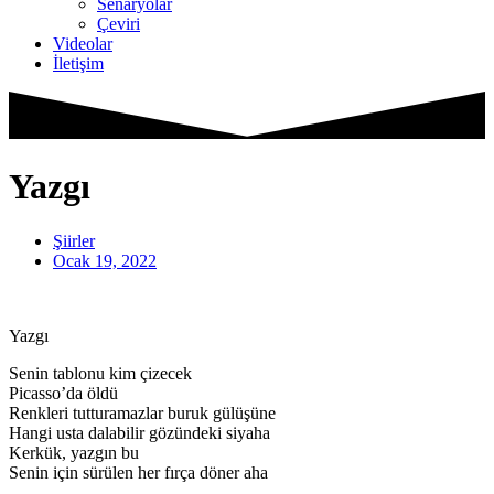
Senaryolar
Çeviri
Videolar
İletişim
Yazgı
Şiirler
Ocak 19, 2022
Yazgı
Senin tablonu kim çizecek
Picasso’da öldü
Renkleri tutturamazlar buruk gülüşüne
Hangi usta dalabilir gözündeki siyaha
Kerkük, yazgın bu
Senin için sürülen her fırça döner aha
_