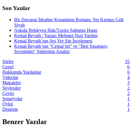
Son Yazılar
Bir Davanın İdealine Koşanların Romanı: Yer Kırmızı Gök
Siyah
Askıda Bekleyen Hak/Təxirə Salınmış Haqq
Kemal Beyatlı / Yazan: Mehmet Nuri Yardım
Kemal Beyatlı’nın Ses Ver Şiir İncelemesi
Kemal Beyatlı’nın “Cemal’im” ve “Ben Yaşamayı
Sevmiştim” Şiirlerinin Analizi
Şiirler
35
Genel
6
Hakkımda Yazılanlar
6
Videolar
4
Makaleler
3
Söyleşiler
2
Çeviri
2
Senaryolar
1
Öykü
1
Deneme
1
Benzer Yazılar