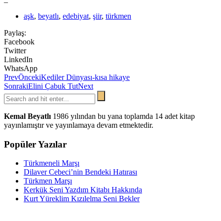
aşk
,
beyatlı
,
edebiyat
,
şiir
,
türkmen
Paylaş:
Facebook
Twitter
LinkedIn
WhatsApp
Prev
Önceki
Kediler Dünyası-kısa hikaye
Sonraki
Elini Çabuk Tut
Next
Kemal Beyatlı
1986 yılından bu yana toplamda 14 adet kitap
yayınlamıştır ve yayınlamaya devam etmektedir.
Popüler Yazılar
Türkmeneli Marşı
Dilaver Cebeci’nin Bendeki Hatırası
Türkmen Marşı
Kerkük Seni Yazdım Kitabı Hakkında
Kurt Yüreklim Kızılelma Seni Bekler