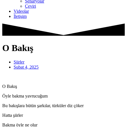
Senaryolar
Çeviri
Videolar
İletişim
O Bakış
Şiirler
Şubat 4, 2025
O Bakış
Öyle bakma yavrucuğum
Bu bakışlara bütün şarkılar, türküler diz çöker
Hatta şiirler
Bakma öyle ne olur