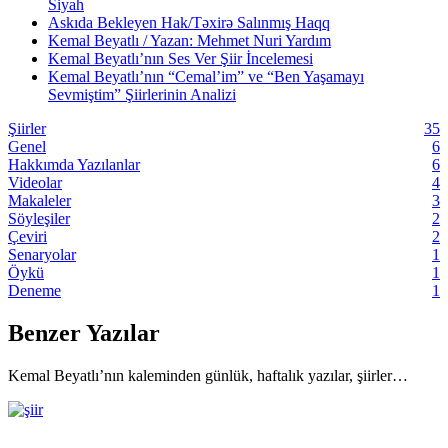
Siyah
Askıda Bekleyen Hak/Təxirə Salınmış Haqq
Kemal Beyatlı / Yazan: Mehmet Nuri Yardım
Kemal Beyatlı’nın Ses Ver Şiir İncelemesi
Kemal Beyatlı’nın “Cemal’im” ve “Ben Yaşamayı
Sevmiştim” Şiirlerinin Analizi
Şiirler
35
Genel
6
Hakkımda Yazılanlar
6
Videolar
4
Makaleler
3
Söyleşiler
2
Çeviri
2
Senaryolar
1
Öykü
1
Deneme
1
Benzer Yazılar
Kemal Beyatlı’nın kaleminden günlük, haftalık yazılar, şiirler…