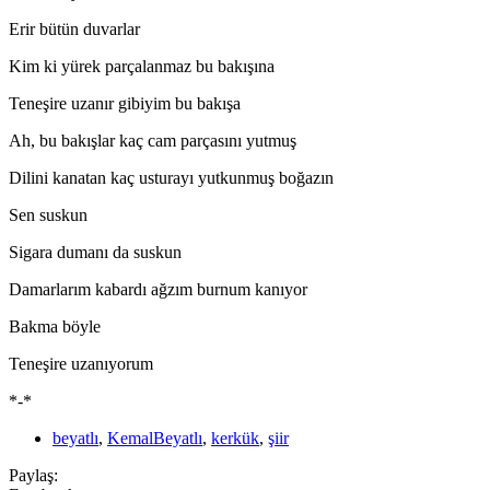
Erir bütün duvarlar
Kim ki yürek parçalanmaz bu bakışına
Teneşire uzanır gibiyim bu bakışa
Ah, bu bakışlar kaç cam parçasını yutmuş
Dilini kanatan kaç usturayı yutkunmuş boğazın
Sen suskun
Sigara dumanı da suskun
Damarlarım kabardı ağzım burnum kanıyor
Bakma böyle
Teneşire uzanıyorum
*-*
beyatlı
,
KemalBeyatlı
,
kerkük
,
şiir
Paylaş: