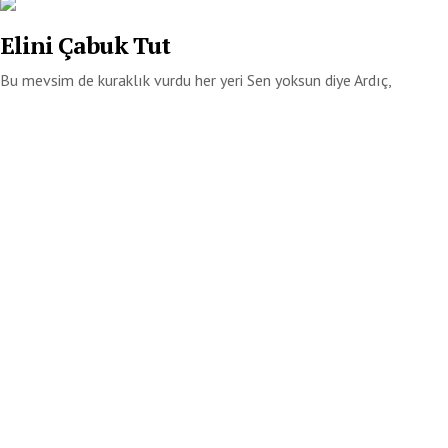
Elini Çabuk Tut
Bu mevsim de kuraklık vurdu her yeri Sen yoksun diye Ardıç,
Erguvan ağaçları bile dayanırlığını kaybetti...
Yazgı
Senin tablonu kim çizecek Picasso'da öldü Renkleri tutturamazlar
buruk gülüşüne Hangi usta dalabilir...
Yazıları Okuyun
Kemal Beyatlı
Anasayfa
Özgeçmiş
Kitaplar
Yazılar