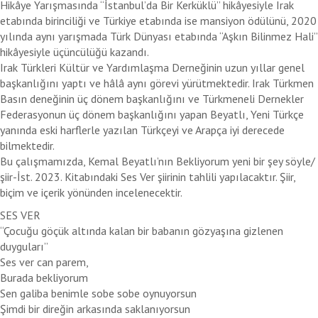
Hikâye Yarışmasında “İstanbul’da Bir Kerküklü” hikâyesiyle Irak
etabında birinciliği ve Türkiye etabında ise mansiyon ödülünü, 2020
yılında aynı yarışmada Türk Dünyası etabında “Aşkın Bilinmez Hali”
hikâyesiyle üçüncülüğü kazandı.
Irak Türkleri Kültür ve Yardımlaşma Derneğinin uzun yıllar genel
başkanlığını yaptı ve hâlâ aynı görevi yürütmektedir. Irak Türkmen
Basın deneğinin üç dönem başkanlığını ve Türkmeneli Dernekler
Federasyonun üç dönem başkanlığını yapan Beyatlı, Yeni Türkçe
yanında eski harflerle yazılan Türkçeyi ve Arapça iyi derecede
bilmektedir.
Bu çalışmamızda, Kemal Beyatlı’nın Bekliyorum yeni bir şey söyle/
şiir-İst. 2023. Kitabındaki Ses Ver şiirinin tahlili yapılacaktır. Şiir,
biçim ve içerik yönünden incelenecektir.
SES VER
“Çocuğu göçük altında kalan bir babanın gözyaşına gizlenen
duyguları”
Ses ver can parem,
Burada bekliyorum
Sen galiba benimle sobe sobe oynuyorsun
Şimdi bir direğin arkasında saklanıyorsun