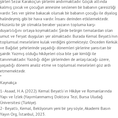
şiirleri Sezai Karakoç’un şiirlerini andırmaktadır. Göçük altında
kalmış çocuk ve çocuğun annesine seslenen bir babanın çaresizliği
vardır. Ses ver şiirine bakacak olursak bir babanın çocuğu ile diyalog
halindeymiş gibi bir hava vardır. İnsanı derinden etkilemektedir.
Hüzünlü bir şiir olmakla beraber yazarın topluma karşı
duyarlılığını ortaya koymaktadır. Şiirde belirgin temalardan olan
umut ve feryat duyguları yer almaktadır. Burada Kemal Beyatlı’nın
toplumsal meselelere kulak verdiğini görmekteyiz. Önceden Kerkük
ve Bağdat şehirlerinde yaşadığı dönemleri şiirlerine yansıtan bir
şairdir. Yazmış olduğu hikâyeleri olsa bile şair kimliği ile
tanınmaktadır. Yazdığı diğer şiirlerinden de anlaşılacağı üzere,
yaşadığı dönemi analiz etme ve toplumsal meseleleri göz ardı
etmemektedir.
*
Kaynakça
1- Asaad, H. A. (2022). Kemal Beyatlı’ın Hikâye ve Romanlarında
Yapı ve İzlek (Yayımlanmamış Doktora Tezi, Bursa Uludağ
Üniversitesi (Türkiye).
2- Beyatlı, Kemal, Bekliyorum yeni bir şey söyle, Akademi Basın
Yayın Org, İstanbul, 2023.