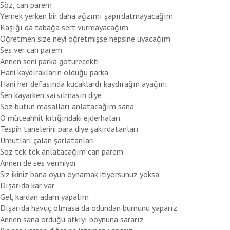
Söz, can parem
Yemek yerken bir daha ağzımı şapırdatmayacağım
Kaşığı da tabağa sert vurmayacağım
Öğretmen size neyi öğretmişse hepsine uyacağım
Ses ver can parem
Annen seni parka götürecekti
Hani kaydırakların olduğu parka
Hani her defasında kucaklardı kaydırağın ayağını
Sen kayarken sarsılmasın diye
Söz bütün masalları anlatacağım sana
O müteahhit kılığındaki ejderhaları
Tespih tanelerini para diye şakırdatanları
Umutları çalan şarlatanları
Söz tek tek anlatacağım can parem
Annen de ses vermiyor
Siz ikiniz bana oyun oynamak itiyorsunuz yoksa
Dışarıda kar var
Gel, kardan adam yapalım
Dışarıda havuç olmasa da odundan burnunu yaparız
Annen sana ördüğü atkıyı boynuna sararız