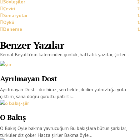
Söyleşiler
2
Çeviri
2
Senaryolar
1
Öykü
1
Deneme
1
Benzer Yazılar
Kemal Beyatlı’nın kaleminden günlük, haftalık yazılar, şiirler…
Ayrılmayan Dost
Ayrılmayan Dost dur biraz, sen bekle, dedim yalnızlığa yola
çıktım, sana doğru gürültü patırtı...
O Bakış
O Bakış Öyle bakma yavrucuğum Bu bakışlara bütün şarkılar,
türküler diz çöker Hatta şiirler Bakma öyle...