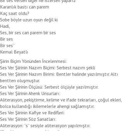
Bir ses versen diğer ne istersen yaparız
Karanlık bastı can parem
Kaç saat oldu?
Sobe böyle uzun oyun değil ki
Hadi,
Ses, bir ses can parem bir ses
Bir ses
Bir ses”
Kemal Beyatlı
Şiirin Biçim Yönünden İncelenmesi:
Ses Ver Şiirinin Nazım Biçimi: Serbest nazım şekli
Ses Ver Şiirinin Nazım Birimi: Bentler halinde yazılmıştır. Altı
bentten oluşmuştur.
Ses Ver Şiirinin Ölçüsü: Serbest ölçüyle yazılmıştır.
Ses Ver Şiirinin Ahenk Unsurları:
Aliterasyon, pekiştirme, kelime ve ifade tekrarları, çoğul ekleri,
bolca kullandığı ikilemelerle ahengi sağlamıştır.
Ses Ver Şiirinin Kafiye ve Redifleri:
Ses Ver Şiirinin Söz Sanatları:
Aliterasyon: “s” sesiyle aliterasyon yapılmıştır.