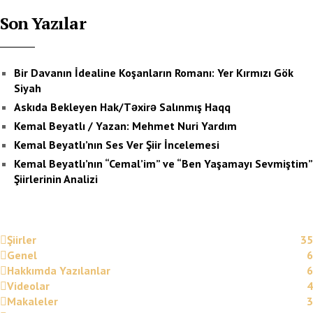
Son Yazılar
Bir Davanın İdealine Koşanların Romanı: Yer Kırmızı Gök
Siyah
Askıda Bekleyen Hak/Təxirə Salınmış Haqq
Kemal Beyatlı / Yazan: Mehmet Nuri Yardım
Kemal Beyatlı’nın Ses Ver Şiir İncelemesi
Kemal Beyatlı’nın “Cemal’im” ve “Ben Yaşamayı Sevmiştim”
Şiirlerinin Analizi
Şiirler
35
Genel
6
Hakkımda Yazılanlar
6
Videolar
4
Makaleler
3