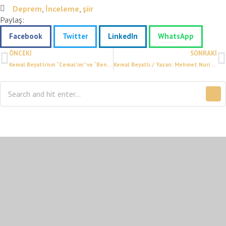
Deprem
,
İnceleme
,
şiir
Paylaş:
Facebook
Twitter
LinkedIn
WhatsApp
ÖNCEKI
SONRAKI
Kemal Beyatlı’nın “Cemal’im” ve “Ben Yaşamayı Sevmiştim” Şiirlerinin Analizi
Kemal Beyatlı / Yazan: Mehmet Nuri Yardım