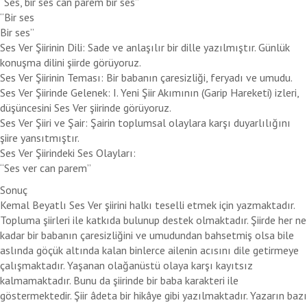
“Ses, bir ses can parem bir ses”
“Bir ses
Bir ses”
Ses Ver Şiirinin Dili: Sade ve anlaşılır bir dille yazılmıştır. Günlük
konuşma dilini şiirde görüyoruz.
Ses Ver Şiirinin Teması: Bir babanın çaresizliği, feryadı ve umudu.
Ses Ver Şiirinde Gelenek: I. Yeni Şiir Akımının (Garip Hareketi) izleri,
düşüncesini Ses Ver şiirinde görüyoruz.
Ses Ver Şiiri ve Şair: Şairin toplumsal olaylara karşı duyarlılığını
şiire yansıtmıştır.
Ses Ver Şiirindeki Ses Olayları:
“Ses ver can parem”
Sonuç
Kemal Beyatlı Ses Ver şiirini halkı teselli etmek için yazmaktadır.
Topluma şiirleri ile katkıda bulunup destek olmaktadır. Şiirde her ne
kadar bir babanın çaresizliğini ve umudundan bahsetmiş olsa bile
aslında göçük altında kalan binlerce ailenin acısını dile getirmeye
çalışmaktadır. Yaşanan olağanüstü olaya karşı kayıtsız
kalmamaktadır. Bunu da şiirinde bir baba karakteri ile
göstermektedir. Şiir âdeta bir hikâye gibi yazılmaktadır. Yazarın bazı