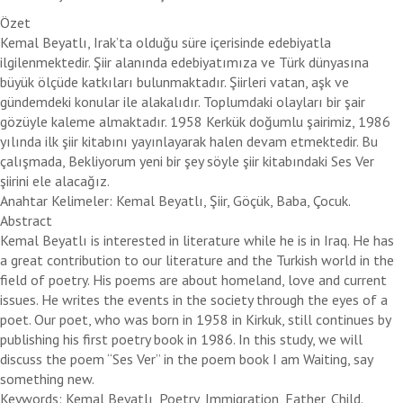
Özet
Kemal Beyatlı, Irak’ta olduğu süre içerisinde edebiyatla
ilgilenmektedir. Şiir alanında edebiyatımıza ve Türk dünyasına
büyük ölçüde katkıları bulunmaktadır. Şiirleri vatan, aşk ve
gündemdeki konular ile alakalıdır. Toplumdaki olayları bir şair
gözüyle kaleme almaktadır. 1958 Kerkük doğumlu şairimiz, 1986
yılında ilk şiir kitabını yayınlayarak halen devam etmektedir. Bu
çalışmada, Bekliyorum yeni bir şey söyle şiir kitabındaki Ses Ver
şiirini ele alacağız.
Anahtar Kelimeler: Kemal Beyatlı, Şiir, Göçük, Baba, Çocuk.
Abstract
Kemal Beyatlı is interested in literature while he is in Iraq. He has
a great contribution to our literature and the Turkish world in the
field of poetry. His poems are about homeland, love and current
issues. He writes the events in the society through the eyes of a
poet. Our poet, who was born in 1958 in Kirkuk, still continues by
publishing his first poetry book in 1986. In this study, we will
discuss the poem “Ses Ver” in the poem book I am Waiting, say
something new.
Keywords: Kemal Beyatlı, Poetry, Immigration, Father, Child.