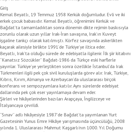
Giriş
Kemal Beyatlı, 19 Temmuz 1958 Kerkük doğumludur. Evli ve iki
erkek çocuk babasıdır. Kemal Beyatlı, öğrenimini Kerkük ve
Bağdat’ta tamamladıktan sonra dönemin dikte rejimin baskısıyla
zorunlu olarak uzun yıllar Irak-İran savaşına, Irak’ın Kuveyt
işgaline tankçı olarak katılmıştı. Körfez savaşında askerlikten
kaçarak ailesiyle birlikte 1991’de Türkiye’ye iltica eder.
Beyatlı, Irak’ta olduğu sürede de edebiyatla ilgilenir. İlk şiir kitabını
“Kanatsız Sözcükler” Bağdat-1986 da Türkçe eski harflerle
yayınlar. Türkiye’ye yerleştikten sonra özellikle İstanbul’da Irak
Türkmenleri ilgili pek çok sivil kuruluşlarda görev alır. Irak, Türkiye,
Kıbrıs, Kırım, Almanya ve Azerbaycan’da uluslararası birçok
konferans ve sempozyumlara katılır. Aynı sürelerde edebiyat
dallarında pek çok eser yayınlamaya devam eder.
Şiirleri ve hikâyelerinden bazıları Arapçaya, İngilizceye ve
İtalyancaya çevrildi.
“Sınav” adlı hikâyesiyle 1987’de Bağdat’ta yayımlanan Yurt
Gazetesinin Yunus Emre Hikâye yarışmasında üçüncülüğü, 2008
yılında 1. Uluslararası Mahmut Kaşgarlı’nın 1000. Yıl Doğumu