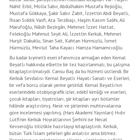
Nahit Erbil, Molla Sabır, Abdülhakim Mustafa Rejioğlu,
Mustafa Gökkaya, Şakir Sabır Zabit, İzzettin Abdi Beyatlı,
İhsan Sıddık Vasfi, Ata Terzibaşı, Haşim Kasım Salihi, Ali
Marufoğlu, Nâsih Bezirgân, Mehmet İzzet Hattat,
Felekoğlu Mahmut Seyit Ali, İzzettin Kerkük, Mehmet
Hurşit Dakuklu, Sinan Sait, Kahtan Hürmüzlü, İsmet
Hürmüzlü, Mevlut Taha Kayacı. Hamza Hamamcıoğlu.
Bu kadar kıymetli eseri irfanımıza armağan eden Kemal
Beyatlı hakkında elbette bir tez hazırlanmalı, bu çalışma
kitaplaştırılmalıydı. Cansu Baş da bu hizmeti üstlendi. Bir
Kerkük Sevdalısı Kemal Beyatlı Hayatı Sanatı ve Eserleri,
bir vefa borcu olarak yerine getirildi. Kemal Beyatlı’nın
eserlerindeki otobiyografik izler, edebî kimliği ve eserleri,
çocuk kitapları, tiyatroları, şiir kitapları ayrı bölümler
hâlinde araştırılmış. Nesir ve şiirlerinin muhtevalarına
göre incelemesi yapılmış. (Hars Akademi Yayınları) Hıdır
Lütfi’nin Kerkük Hoyratlarının Şerhi’ni ise Necat
Kevseroğlu titizlikle hazırlayıp kitaplaştırdı. Kerkük,
bütün Türk İslam şehirleri gibi anlatılır ama bitmez.