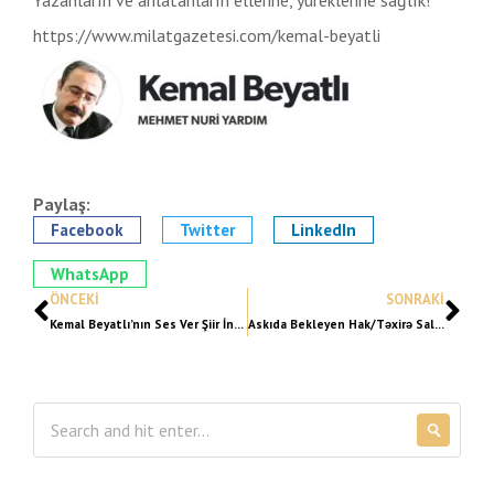
Yazanların ve anlatanların ellerine, yüreklerine sağlık!
https://www.milatgazetesi.com/kemal-beyatli
Paylaş:
Facebook
Twitter
LinkedIn
WhatsApp
ÖNCEKI
SONRAKI
Kemal Beyatlı’nın Ses Ver Şiir İncelemesi
Askıda Bekleyen Hak/Təxirə Salınmış Haqq