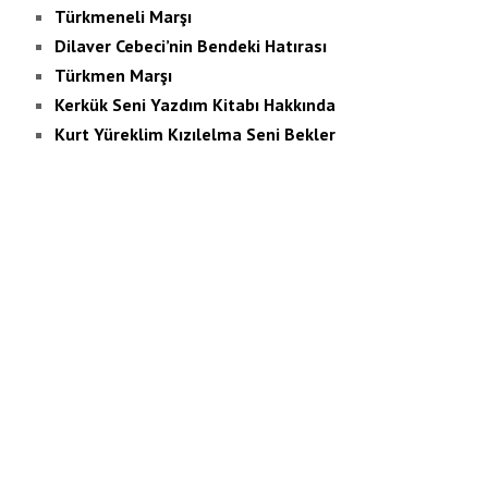
Türkmeneli Marşı
Dilaver Cebeci’nin Bendeki Hatırası
Türkmen Marşı
Kerkük Seni Yazdım Kitabı Hakkında
Kurt Yüreklim Kızılelma Seni Bekler
Son Yazılar
Bir Davanın İdealine Koşanların Romanı: Yer Kırmızı
Gök Siyah
Askıda Bekleyen Hak/Təxirə Salınmış Haqq
Kemal Beyatlı / Yazan: Mehmet Nuri Yardım
Kemal Beyatlı’nın Ses Ver Şiir İncelemesi
Kemal Beyatlı’nın “Cemal’im” ve “Ben Yaşamayı