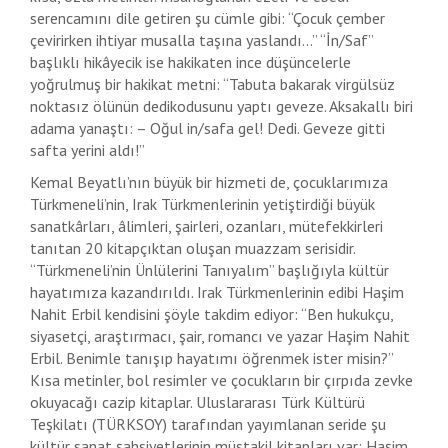
serencamını dile getiren şu cümle gibi: “Çocuk çember
çevirirken ihtiyar musalla taşına yaslandı…” “İn/Saf”
başlıklı hikâyecik ise hakikaten ince düşüncelerle
yoğrulmuş bir hakikat metni: “Tabuta bakarak virgülsüz
noktasız ölünün dedikodusunu yaptı geveze. Aksakallı biri
adama yanaştı: – Oğul in/safa gel! Dedi. Geveze gitti
safta yerini aldı!”
Kemal Beyatlı’nın büyük bir hizmeti de, çocuklarımıza
Türkmeneli’nin, Irak Türkmenlerinin yetiştirdiği büyük
sanatkârları, âlimleri, şairleri, ozanları, mütefekkirleri
tanıtan 20 kitapçıktan oluşan muazzam serisidir.
“Türkmeneli’nin Ünlülerini Tanıyalım” başlığıyla kültür
hayatımıza kazandırıldı. Irak Türkmenlerinin edibi Haşim
Nahit Erbil kendisini şöyle takdim ediyor: “Ben hukukçu,
siyasetçi, araştırmacı, şair, romancı ve yazar Haşim Nahit
Erbil. Benimle tanışıp hayatımı öğrenmek ister misin?”
Kısa metinler, bol resimler ve çocukların bir çırpıda zevke
okuyacağı cazip kitaplar. Uluslararası Türk Kültürü
Teşkilatı (TÜRKSOY) tarafından yayımlanan seride şu
kültür sanat şahsiyetlerinin müstakil kitapları var: Haşim