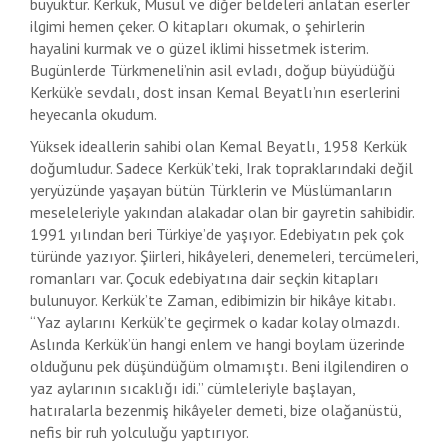
büyüktür. Kerkük, Musul ve diğer beldeleri anlatan eserler
ilgimi hemen çeker. O kitapları okumak, o şehirlerin
hayalini kurmak ve o güzel iklimi hissetmek isterim.
Bugünlerde Türkmeneli’nin asil evladı, doğup büyüdüğü
Kerkük’e sevdalı, dost insan Kemal Beyatlı’nın eserlerini
heyecanla okudum.
Yüksek ideallerin sahibi olan Kemal Beyatlı, 1958 Kerkük
doğumludur. Sadece Kerkük’teki, Irak topraklarındaki değil
yeryüzünde yaşayan bütün Türklerin ve Müslümanların
meseleleriyle yakından alakadar olan bir gayretin sahibidir.
1991 yılından beri Türkiye’de yaşıyor. Edebiyatın pek çok
türünde yazıyor. Şiirleri, hikâyeleri, denemeleri, tercümeleri,
romanları var. Çocuk edebiyatına dair seçkin kitapları
bulunuyor. Kerkük’te Zaman, edibimizin bir hikâye kitabı.
“Yaz aylarını Kerkük’te geçirmek o kadar kolay olmazdı.
Aslında Kerkük’ün hangi enlem ve hangi boylam üzerinde
olduğunu pek düşündüğüm olmamıştı. Beni ilgilendiren o
yaz aylarının sıcaklığı idi.” cümleleriyle başlayan,
hatıralarla bezenmiş hikâyeler demeti, bize olağanüstü,
nefis bir ruh yolculuğu yaptırıyor.