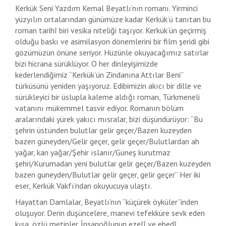
Kerkük Seni Yazdım Kemal Beyatlı’nın romanı. Yirminci
yüzyılın ortalarından günümüze kadar Kerkük’ü tanıtan bu
roman tarihî biri vesika niteliği taşıyor. Kerkük’ün geçirmiş
olduğu baskı ve asimilasyon dönemlerini bir film şeridi gibi
gözümüzün önüne seriyor. Hüzünle okuyacağımız satırlar
bizi hicrana sürüklüyor. O her dinleyişimizde
kederlendiğimiz “Kerkük’ün Zindanına Attılar Beni”
türküsünü yeniden yaşıyoruz. Edibimizin akıcı bir dille ve
sürükleyici bir üslupla kaleme aldığı roman, Türkmeneli
vatanını mükemmel tasvir ediyor. Romanın bölüm
aralarındaki yürek yakıcı mısralar, bizi düşündürüyor: “Bu
şehrin üstünden bulutlar gelir geçer/Bazen kuzeyden
bazen güneyden/Gelir geçer, gelir geçer/Bulutlardan ah
yağar, kan yağar/Şehir ıslanır/Güneş kurutmaz
şehri/Kurumadan yeni bulutlar gelir geçer/Bazen kuzeyden
bazen güneyden/Bulutlar gelir geçer, gelir geçer” Her iki
eser, Kerkük Vakfı’ndan okuyucuya ulaştı.
Hayattan Damlalar, Beyatlı’nın “küçürek öyküler”inden
oluşuyor. Derin düşüncelere, manevi tefekküre sevk eden
kısa, özlü metinler. İnsanoğlunun ezelî ve ebedî