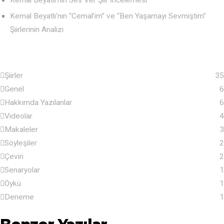
Kemal Beyatlı’nın Ses Ver Şiir İncelemesi
Kemal Beyatlı’nın “Cemal’im” ve “Ben Yaşamayı Sevmiştim”
Şiirlerinin Analizi
Şiirler
35
Genel
6
Hakkımda Yazılanlar
6
Videolar
4
Makaleler
3
Söyleşiler
2
Çeviri
2
Senaryolar
1
Öykü
1
Deneme
1