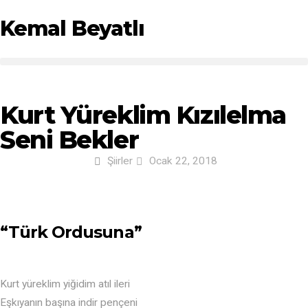
Kemal Beyatlı
Kurt Yüreklim Kızılelma
Seni Bekler
Şiirler
Ocak 22, 2018
“Türk Ordusuna”
Kurt yüreklim yiğidim atıl ileri
Eşkıyanın başına indir pençeni