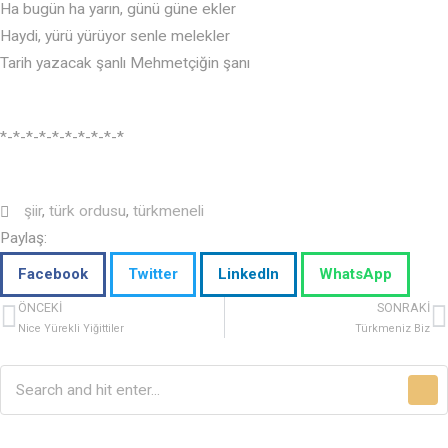
Ha bugün ha yarın, günü güne ekler
Haydi, yürü yürüyor senle melekler
Tarih yazacak şanlı Mehmetçiğin şanı
*-*-*-*-*-*-*-*-*-*
şiir
,
türk ordusu
,
türkmeneli
Paylaş:
Facebook
Twitter
LinkedIn
WhatsApp
ÖNCEKI
SONRAKI
Nice Yürekli Yiğittiler
Türkmeniz Biz