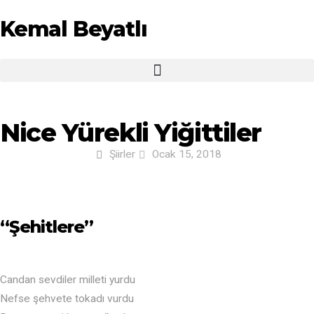
Kemal Beyatlı
Nice Yürekli Yiğittiler
Şiirler
Ocak 15, 2018
“Şehitlere”
Candan sevdiler milleti yurdu
Nefse şehvete tokadı vurdu