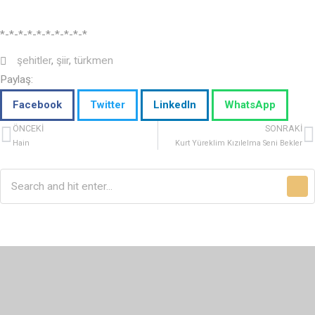
*-*-*-*-*-*-*-*-*-*
şehitler
,
şiir
,
türkmen
Paylaş:
Facebook
Twitter
LinkedIn
WhatsApp
ÖNCEKI
SONRAKI
Hain
Kurt Yüreklim Kızılelma Seni Bekler