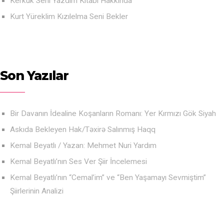
Kerkük Seni Yazdım Kitabı Hakkında
Kurt Yüreklim Kızılelma Seni Bekler
Son Yazılar
Bir Davanın İdealine Koşanların Romanı: Yer Kırmızı Gök Siyah
Askıda Bekleyen Hak/Təxirə Salınmış Haqq
Kemal Beyatlı / Yazan: Mehmet Nuri Yardım
Kemal Beyatlı’nın Ses Ver Şiir İncelemesi
Kemal Beyatlı’nın “Cemal’im” ve “Ben Yaşamayı Sevmiştim”
Şiirlerinin Analizi