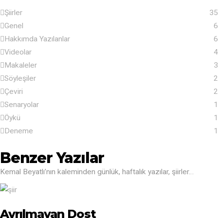
Şiirler
35
Genel
6
Hakkımda Yazılanlar
6
Videolar
4
Makaleler
3
Söyleşiler
2
Çeviri
2
Senaryolar
1
Öykü
1
Deneme
1
Benzer Yazılar
Kemal Beyatlı’nın kaleminden günlük, haftalık yazılar, şiirler…
Ayrılmayan Dost