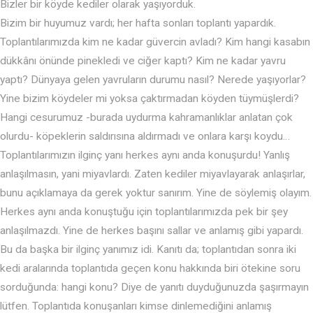
Bizler bir köyde kediler olarak yaşıyorduk.
Bizim bir huyumuz vardı; her hafta sonları toplantı yapardık.
Toplantılarımızda kim ne kadar güvercin avladı? Kim hangi kasabın
dükkânı önünde pinekledi ve ciğer kaptı? Kim ne kadar yavru
yaptı? Dünyaya gelen yavruların durumu nasıl? Nerede yaşıyorlar?
Yine bizim köydeler mi yoksa çaktırmadan köyden tüymüşlerdi?
Hangi cesurumuz -burada uydurma kahramanlıklar anlatan çok
olurdu- köpeklerin saldırısına aldırmadı ve onlara karşı koydu…
Toplantılarımızın ilginç yanı herkes aynı anda konuşurdu! Yanlış
anlaşılmasın, yani miyavlardı. Zaten kediler miyavlayarak anlaşırlar,
bunu açıklamaya da gerek yoktur sanırım. Yine de söylemiş olayım.
Herkes aynı anda konuştuğu için toplantılarımızda pek bir şey
anlaşılmazdı. Yine de herkes başını sallar ve anlamış gibi yapardı.
Bu da başka bir ilginç yanımız idi. Kanıtı da; toplantıdan sonra iki
kedi aralarında toplantıda geçen konu hakkında biri ötekine soru
sorduğunda: hangi konu? Diye de yanıtı duyduğunuzda şaşırmayın
lütfen. Toplantıda konuşanları kimse dinlemediğini anlamış