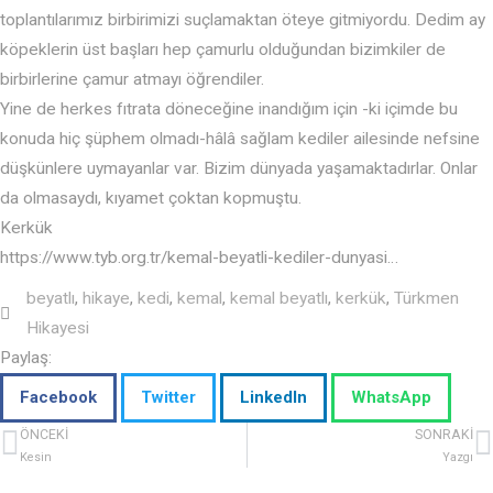
toplantılarımız birbirimizi suçlamaktan öteye gitmiyordu. Dedim ay
köpeklerin üst başları hep çamurlu olduğundan bizimkiler de
birbirlerine çamur atmayı öğrendiler.
Yine de herkes fıtrata döneceğine inandığım için -ki içimde bu
konuda hiç şüphem olmadı-hâlâ sağlam kediler ailesinde nefsine
düşkünlere uymayanlar var. Bizim dünyada yaşamaktadırlar. Onlar
da olmasaydı, kıyamet çoktan kopmuştu.
Kerkük
https://www.tyb.org.tr/kemal-beyatli-kediler-dunyasi…
beyatlı
,
hikaye
,
kedi
,
kemal
,
kemal beyatlı
,
kerkük
,
Türkmen
Hikayesi
Paylaş:
Facebook
Twitter
LinkedIn
WhatsApp
ÖNCEKI
SONRAKI
Kesin
Yazgı