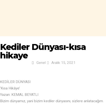
Kediler Dünyası-kısa
hikaye
Genel
Aralık 15, 2021
KEDİLER DÜNYASI
‘Kısa Hikâye’
Yazan: KEMAL BEYATLI
Bizim dünyamız, yani bizim kediler dünyasını; sizlere anlatacağım.