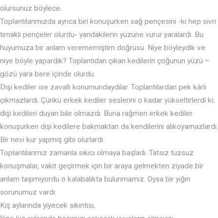
olursunuz böylece.
Toplantılarımızda ayrıca biri konuşurken sağ pençesini -ki hep sivri
tırnaklı pençeler olurdu- yandakilerin yüzüne vurur yaralardı. Bu
huyumuza bir anlam verememiştim doğrusu. Niye böyleydik ve
niye böyle yapardık? Toplantıdan çıkan kedilerin çoğunun yüzü –
gözü yara bere içinde olurdu.
Dişi kediler ise zavallı konumundaydılar. Toplantılardan pek kârlı
çıkmazlardı. Çünkü erkek kediler seslerini o kadar yükseltirlerdi ki;
dişi kedileri duyan bile olmazdı. Buna rağmen erkek kediler
konuşurken dişi kedilere bakmaktan da kendilerini alıkoyamazlardı.
Bir nevi kur yapmış gibi olurlardı.
Toplantılarımız zamanla sıkıcı olmaya başladı. Tatsız tuzsuz
konuşmalar, vakit geçirmek için bir araya gelmekten ziyade bir
anlam taşımıyordu o kalabalıkta bulunmamız. Oysa bir yığın
sorunumuz vardı:
Kış aylarında yiyecek sıkıntısı,