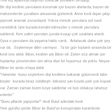
Yine kış aylarında başımızı sokacak yuvaların olmayışı,
Bir dişi kedinin yavrularını korumak için bazen ahırlarda, bazen de
mahzenlerde çuvalların arkasında gizlenirdi. Anne kedi dışarı çıkıp
yiyecek aramak zorundaydı. Yoksa minicik yavrulara süt nasıl
verebilirdi. İşte burada kendini bilmezler o minicik yavrulara
saldırırdı. Kimi zalim yavruları çuvala koyup çok uzaklara atardı.
Oysa o yavruların da yaşama hakkı vardı… Anlatacak daha çok şey
var da… Söylemeye dilim varmıyor… Ta bir gün toplantı sırasında bir
kedi öne atıldı. Biber, kedinin adı Biber idi. Zaten söz almak için
toplantıyı yönetenden izin alma diye bir huyumuz da yoktu. Neyse
Biber bir anda ortaya atıldı:
“Hanımlar -bunu söylerken dişi kedilere bakarak gülümsedi tabii-
beyler -burada biraz ciddileşti- bilirsiniz yan köyde pek çok köpek
var. Zaman zaman bizim köye saldırırlar ve bizi oldukça rahatsız
ederler.”
“Bunu yıllardır yapıyorlar!” dedi Bulut adındaki kedi.
Yine gürültü içinde Biber ile Bulut’un konuşmaları karambole