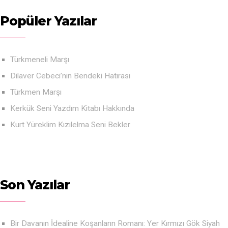
Popüler Yazılar
Türkmeneli Marşı
Dilaver Cebeci’nin Bendeki Hatırası
Türkmen Marşı
Kerkük Seni Yazdım Kitabı Hakkında
Kurt Yüreklim Kızılelma Seni Bekler
Son Yazılar
Bir Davanın İdealine Koşanların Romanı: Yer Kırmızı Gök Siyah