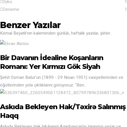
Öykü
1
Deneme
1
Benzer Yazılar
Kemal Beyatlı’nın kaleminden günlük, haftalık yazılar, şiirler…
Bir Davanın İdealine Koşanların
Romanı: Yer Kırmızı Gök Siyah
Şehit Osman Batur’un (1899 - 29 Nisan 1951) vasiyetlerinden ve
öğütlerinden yola çıktıklarını görüyoruz. “Ben...
Askıda Bekleyen Hak/Təxirə Salınmış
Haqq
Askıda Bekleyen Hak hikâyemi Azerbaycan’ın tanınmış yazar ve