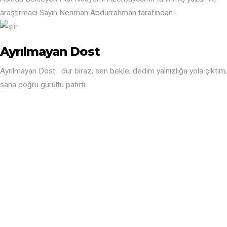
araştırmacı Sayın Neriman Abdurrahman tarafından...
Ayrılmayan Dost
Ayrılmayan Dost dur biraz, sen bekle, dedim yalnızlığa yola çıktım,
sana doğru gürültü patırtı...
O Bakış
O Bakış Öyle bakma yavrucuğum Bu bakışlara bütün şarkılar,
türküler diz çöker Hatta şiirler Bakma öyle...
Yazıları Okuyun