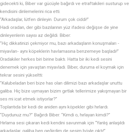
gidecekti ki, Biber var gücüyle bağırdı ve etraftakileri susturup ve
kendisini dinlemelerini rica etti.
“Arkadaşlar, lütfen dinleyin. Durum çok ciddi!”
Hadi oradan, der gibi bazılarının yüz ifadesi değişse de yine
dinleyenlerin sayısı az değildi. Biber:
“Hiç dikkatinizi çekmiyor mu, bazı arkadaşların konuşmaları -
miyavları- aynı köpeklerin havlamasına benzemeye başladı!”
Oradakiler herkes biri birine baktı. Hatta bir iki kedi sesini
denemek için yavaştan miyavladı. Biber, duruma el koymak için
tekrar sesini yükseltti:
“Kalubeladan beri bize has olan dilimizi bazı arkadaşlar unuttu
galiba. Hiç bize uymayan bizim gırtlak tellerimize yakışmayan bir
ses mi icat etmek istiyorlar?”
Toplantıda bir kedi de aniden aynı köpekler gibi hırlardı.
“Duydunuz mu?” Bağırdı Biber. “Kimdi o, hırlayan kimdi?”
Hırlama sesi çıkaran kedi kendini savunmak için “Yanlış anlaşıldı
arkadaşlar, galiba ben geğirdim de sesim böyle çıktı!”