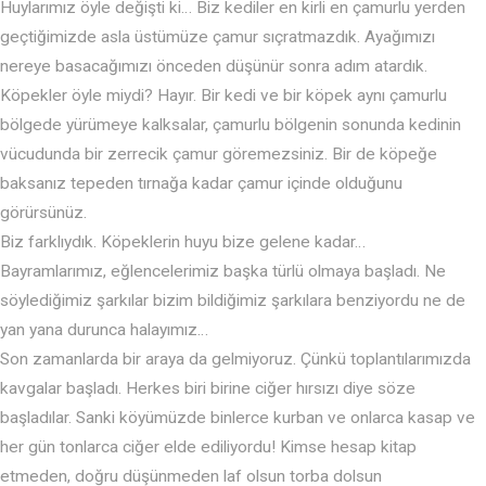
Huylarımız öyle değişti ki… Biz kediler en kirli en çamurlu yerden
geçtiğimizde asla üstümüze çamur sıçratmazdık. Ayağımızı
nereye basacağımızı önceden düşünür sonra adım atardık.
Köpekler öyle miydi? Hayır. Bir kedi ve bir köpek aynı çamurlu
bölgede yürümeye kalksalar, çamurlu bölgenin sonunda kedinin
vücudunda bir zerrecik çamur göremezsiniz. Bir de köpeğe
baksanız tepeden tırnağa kadar çamur içinde olduğunu
görürsünüz.
Biz farklıydık. Köpeklerin huyu bize gelene kadar…
Bayramlarımız, eğlencelerimiz başka türlü olmaya başladı. Ne
söylediğimiz şarkılar bizim bildiğimiz şarkılara benziyordu ne de
yan yana durunca halayımız…
Son zamanlarda bir araya da gelmiyoruz. Çünkü toplantılarımızda
kavgalar başladı. Herkes biri birine ciğer hırsızı diye söze
başladılar. Sanki köyümüzde binlerce kurban ve onlarca kasap ve
her gün tonlarca ciğer elde ediliyordu! Kimse hesap kitap
etmeden, doğru düşünmeden laf olsun torba dolsun