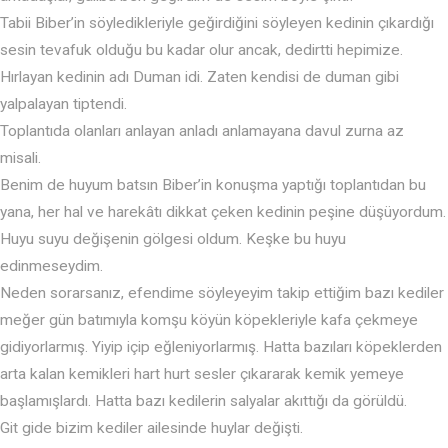
Tabii Biber’in söyledikleriyle geğirdiğini söyleyen kedinin çıkardığı
sesin tevafuk olduğu bu kadar olur ancak, dedirtti hepimize.
Hırlayan kedinin adı Duman idi. Zaten kendisi de duman gibi
yalpalayan tiptendi.
Toplantıda olanları anlayan anladı anlamayana davul zurna az
misali.
Benim de huyum batsın Biber’in konuşma yaptığı toplantıdan bu
yana, her hal ve harekâtı dikkat çeken kedinin peşine düşüyordum.
Huyu suyu değişenin gölgesi oldum. Keşke bu huyu
edinmeseydim.
Neden sorarsanız, efendime söyleyeyim takip ettiğim bazı kediler
meğer gün batımıyla komşu köyün köpekleriyle kafa çekmeye
gidiyorlarmış. Yiyip içip eğleniyorlarmış. Hatta bazıları köpeklerden
arta kalan kemikleri hart hurt sesler çıkararak kemik yemeye
başlamışlardı. Hatta bazı kedilerin salyalar akıttığı da görüldü.
Git gide bizim kediler ailesinde huylar değişti.