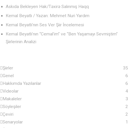
Askıda Bekleyen Hak/Təxirə Salınmış Haqq
Kemal Beyatlı / Yazan: Mehmet Nuri Yardım
Kemal Beyatlı’nın Ses Ver Şiir İncelemesi
Kemal Beyatlı’nın “Cemal’im” ve “Ben Yaşamayı Sevmiştim”
Şiirlerinin Analizi
Şiirler
35
Genel
6
Hakkımda Yazılanlar
6
Videolar
4
Makaleler
3
Söyleşiler
2
Çeviri
2
Senaryolar
1