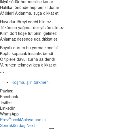
İkiyüzlüdür her meclise konar
Hakikat önünde hep benzi donar
Af diler! Aldanma, suça dikkat et
Huyudur töreyi edebi bilmez
Tükürsen yağmur der yüzün silmez
Kilim dört köşe tut birini gelmez
Anlamaz desende uca dikkat et
Beyatlı durum bu yorma kendini
Koptu kopacak insanlık bendi
O tiplere davul zurna az dendi
Vururken tekmeyi kıça dikkat et
*-*
Koşma
,
şiir
,
türkmen
Paylaş:
Facebook
Twitter
LinkedIn
WhatsApp
Prev
Önceki
Anlayamadım
Sonraki
Sırdaş!
Next