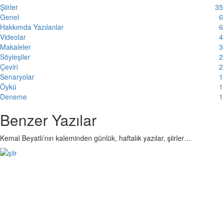
Şiirler
35
Genel
6
Hakkımda Yazılanlar
6
Videolar
4
Makaleler
3
Söyleşiler
2
Çeviri
2
Senaryolar
1
Öykü
1
Deneme
1
Benzer Yazılar
Kemal Beyatlı’nın kaleminden günlük, haftalık yazılar, şiirler…