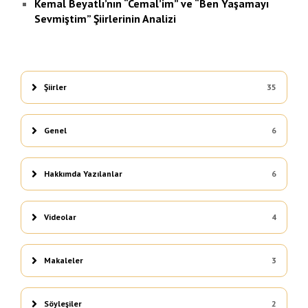
Kemal Beyatlı’nın “Cemal’im” ve “Ben Yaşamayı
Sevmiştim” Şiirlerinin Analizi
Şiirler
35
Genel
6
Hakkımda Yazılanlar
6
Videolar
4
Makaleler
3
Söyleşiler
2