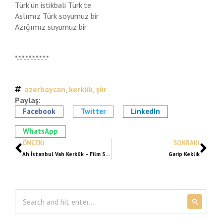
Türk’ün istikbali Türk’te
Aslımız Türk soyumuz bir
Azığımız suyumuz bir
*-*-*-*-*-*-*-*-*-*
azerbaycan
,
kerkük
,
şiir
Paylaş:
Facebook
Twitter
LinkedIn
WhatsApp
ÖNCEKI
SONRAKI
Ah İstanbul Vah Kerkük – Film Seneryosu
Garip Keklik