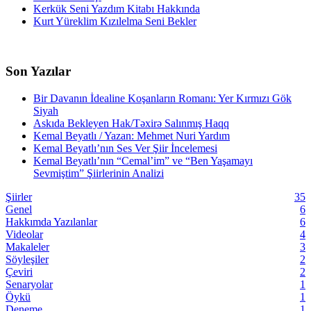
Kerkük Seni Yazdım Kitabı Hakkında
Kurt Yüreklim Kızılelma Seni Bekler
Son Yazılar
Bir Davanın İdealine Koşanların Romanı: Yer Kırmızı Gök
Siyah
Askıda Bekleyen Hak/Təxirə Salınmış Haqq
Kemal Beyatlı / Yazan: Mehmet Nuri Yardım
Kemal Beyatlı’nın Ses Ver Şiir İncelemesi
Kemal Beyatlı’nın “Cemal’im” ve “Ben Yaşamayı
Sevmiştim” Şiirlerinin Analizi
Şiirler
35
Genel
6
Hakkımda Yazılanlar
6
Videolar
4
Makaleler
3
Söyleşiler
2
Çeviri
2
Senaryolar
1
Öykü
1
Deneme
1