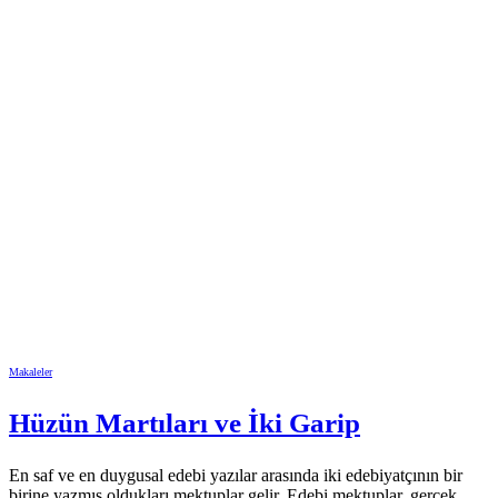
Makaleler
Hüzün Martıları ve İki Garip
En saf ve en duygusal edebi yazılar arasında iki edebiyatçının bir
birine yazmış oldukları mektuplar gelir. Edebi mektuplar, gerçek