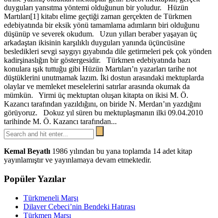
duyguları yansıtma yöntemi olduğunun bir yoludur. Hüzün
Martıları[1] kitabı elime geçtiği zaman gerçekten de Türkmen
edebiyatında bir eksik yönü tamamlama adımların biri olduğunu
düşünüp ve severek okudum. Uzun yılları beraber yaşayan üç
arkadaştan ikisinin karşılıklı duyguları yanında üçüncüsüne
besledikleri sevgi saygıyı gıyabında dile getirmeleri pek çok yönden
kadirşinaslığın bir göstergesidir. Türkmen edebiyatında bazı
konulara ışık tuttuğu gibi Hüzün Martıları’n yazarları tarihe not
düştüklerini unutmamak lazım. İki dostun arasındaki mektuplarda
olaylar ve memleket meselelerini satırlar arasında okumak da
mümkün. Yirmi üç mektuptan oluşan kitapta on ikisi M. Ö.
Kazancı tarafından yazıldığını, on biride N. Merdan’ın yazdığını
görüyoruz. Dokuz yıl süren bu mektuplaşmanın ilki 09.04.2010
tarihinde M. Ö. Kazancı tarafından...
Kemal Beyatlı
1986 yılından bu yana toplamda 14 adet kitap
yayınlamıştır ve yayınlamaya devam etmektedir.
Popüler Yazılar
Türkmeneli Marşı
Dilaver Cebeci’nin Bendeki Hatırası
Türkmen Marşı