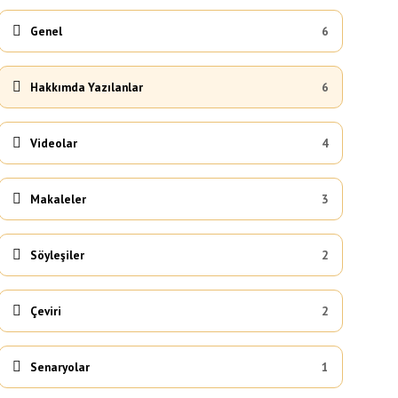
Genel
6
Hakkımda Yazılanlar
6
Videolar
4
Makaleler
3
Söyleşiler
2
Çeviri
2
Senaryolar
1