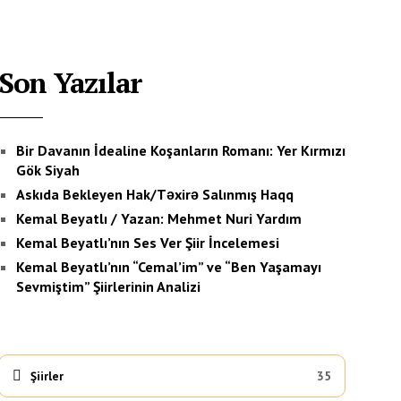
Son Yazılar
Bir Davanın İdealine Koşanların Romanı: Yer Kırmızı
Gök Siyah
Askıda Bekleyen Hak/Təxirə Salınmış Haqq
Kemal Beyatlı / Yazan: Mehmet Nuri Yardım
Kemal Beyatlı’nın Ses Ver Şiir İncelemesi
Kemal Beyatlı’nın “Cemal’im” ve “Ben Yaşamayı
Sevmiştim” Şiirlerinin Analizi
Şiirler
35