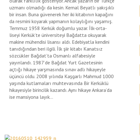
olarak farklılık gösteriyor. Ancak yazarın bir Türkçe
uzmanı olmadığı da kesin. Kemal Beyatlı yakışıklı
bir insan. Buna güvenerek her iki kitabının kapağını
da resmini koyarak yapmanın kolaylığını yaşamış.
Temmuz 1958 Kerkük doğumlu yazar. İlk-orta-
liseyi Kerkük’te üniversiteyi Bağdatta okuyarak
makine mühendisi lisansı aldı. Edebiyatla kendini
tanıdığından beri ilgili. İlk şiir kitabı Kanatsız
sözcükler Bağdat’ta Osmanlı alfabesiyle
yayınlandı. 1987’de Bağdat Yurt Gazetesinin
açtığı hikaye yarşmasında sınav adlı hikayeyle
üçüncü oldu. 2008 yılında Kaşgarlı Mahmud 1000
yaşında kutlamaları muhtevasında Bir Kerküklü
hikayesiyle birincilik kazandı. Aynı hikaye Ankara’da
ise mansiyona layık...