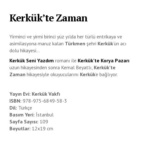
Kerkük’te Zaman
Yirminci ve yirmi birinci yüz yılda her türlü entrikaya ve
asimilasyona maruz kalan
Türkmen
şehri
Kerkük
‘ün acı
dolu hikayesi…
Kerkük Seni Yazdım
romanı ile
Kerkük’te Korya Pazarı
uzun hikayesinden sonra Kemal Beyatlı,
Kerkük’te
Zaman
hikayesiyle okuyucularını
Kerkük
‘e bağlıyor.
Yayın Evi:
Kerkük Vakfı
ISBN:
978-975-6849-58-3
Dil:
Türkçe
Basım Yeri:
İstanbul
Sayfa Sayısı:
109
Boyutlar:
12x19 cm