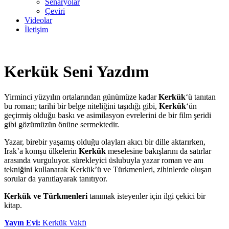
Senaryolar
Çeviri
Videolar
İletişim
Kerkük Seni Yazdım
Yirminci yüzyılın ortalarından günümüze kadar
Kerkük
‘ü tanıtan
bu roman; tarihi bir belge niteliğini taşıdığı gibi,
Kerkük
‘ün
geçirmiş olduğu baskı ve asimilasyon evrelerini de bir film şeridi
gibi gözümüzün önüne sermektedir.
Yazar, birebir yaşamış olduğu olayları akıcı bir dille aktarırken,
Irak’a komşu ülkelerin
Kerkük
meselesine bakışlarını da satırlar
arasında vurguluyor. sürekleyici üslubuyla yazar roman ve anı
tekniğini kullanarak Kerkük’ü ve Türkmenleri, zihinlerde oluşan
sorular da yanıtlayarak tanıtıyor.
Kerkük ve Türkmenleri
tanımak isteyenler için ilgi çekici bir
kitap.
Yayın Evi:
Kerkük Vakfı