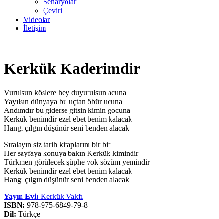
Senaryolar
Çeviri
Videolar
İletişim
Kerkük Kaderimdir
Vurulsun köslere hey duyurulsun acuna
Yayılsın dünyaya bu uçtan öbür ucuna
Andımdır bu giderse gitsin kimin gocuna
Kerkük benimdir ezel ebet benim kalacak
Hangi çılgın düşünür seni benden alacak
Sıralayın siz tarih kitaplarını bir bir
Her sayfaya konuya bakın Kerkük kimindir
Türkmen görülecek şüphe yok sözüm yemindir
Kerkük benimdir ezel ebet benim kalacak
Hangi çılgın düşünür seni benden alacak
Yayın Evi:
Kerkük Vakfı
ISBN:
978-975-6849-79-8
Dil:
Türkçe