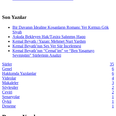
Son Yazılar
Bir Davanın İdealine Koşanların Romanı: Yer Kırmızı Gök
Siyah
Askıda Bekleyen Hak/Təxirə Salınmış Haqq
Kemal Beyatlı / Yazan: Mehmet Nuri Yardım
Kemal Beyatlı’nın Ses Ver Şiir İncelemesi
Kemal Beyatlı’nın “Cemal’im” ve “Ben Yaşamayı
Sevmiştim” Şiirlerinin Analizi
Şiirler
35
Genel
6
Hakkımda Yazılanlar
6
Videolar
4
Makaleler
3
Söyleşiler
2
Çeviri
2
Senaryolar
1
Öykü
1
Deneme
1