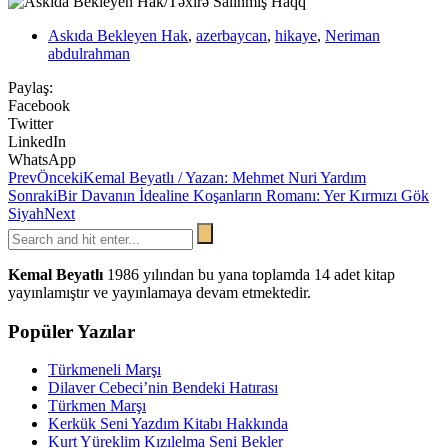
Askıda Bekleyen Hak
,
azerbaycan
,
hikaye
,
Neriman
abdulrahman
Paylaş:
Facebook
Twitter
LinkedIn
WhatsApp
Prev
Önceki
Kemal Beyatlı / Yazan: Mehmet Nuri Yardım
Sonraki
Bir Davanın İdealine Koşanların Romanı: Yer Kırmızı Gök
Siyah
Next
Kemal Beyatlı
1986 yılından bu yana toplamda 14 adet kitap
yayınlamıştır ve yayınlamaya devam etmektedir.
Popüler Yazılar
Türkmeneli Marşı
Dilaver Cebeci’nin Bendeki Hatırası
Türkmen Marşı
Kerkük Seni Yazdım Kitabı Hakkında
Kurt Yüreklim Kızılelma Seni Bekler